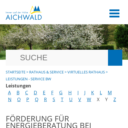
STARTSEITE
>
RATHAUS & SERVICE
>
VIRTUELLES RATHAUS
>
LEISTUNGEN - SERVICE BW
Leistungen
A
B
C
D
E
F
G
H
I
J
K
L
M
N
O
P
Q
R
S
T
U
V
W
X
Y
Z
FÖRDERUNG FÜR
ENERGIEBERATUNG BEI