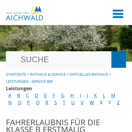
STARTSEITE
>
RATHAUS & SERVICE
>
VIRTUELLES RATHAUS
>
LEISTUNGEN - SERVICE BW
Leistungen
A
B
C
D
E
F
G
H
I
J
K
L
M
N
O
P
Q
R
S
T
U
V
W
X
Y
Z
FAHRERLAUBNIS FÜR DIE
KLASSE B ERSTMALIG