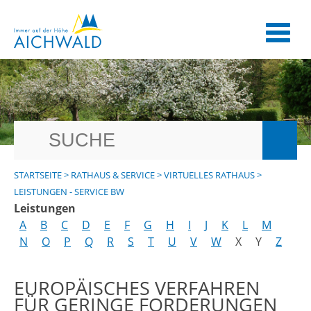
STARTSEITE
>
RATHAUS & SERVICE
>
VIRTUELLES RATHAUS
>
LEISTUNGEN - SERVICE BW
Leistungen
A
B
C
D
E
F
G
H
I
J
K
L
M
N
O
P
Q
R
S
T
U
V
W
X
Y
Z
EUROPÄISCHES VERFAHREN
FÜR GERINGE FORDERUNGEN