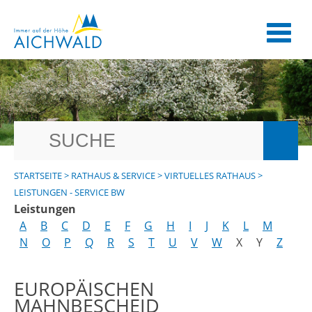
STARTSEITE
>
RATHAUS & SERVICE
>
VIRTUELLES RATHAUS
>
LEISTUNGEN - SERVICE BW
Leistungen
A
B
C
D
E
F
G
H
I
J
K
L
M
N
O
P
Q
R
S
T
U
V
W
X
Y
Z
EUROPÄISCHEN
MAHNBESCHEID