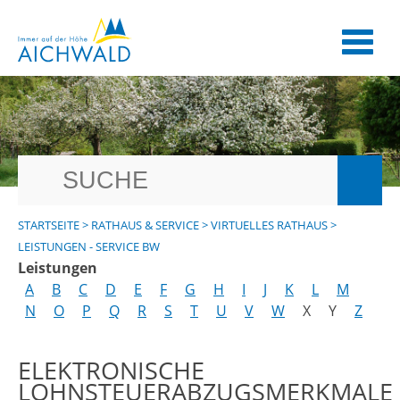
STARTSEITE
>
RATHAUS & SERVICE
>
VIRTUELLES RATHAUS
>
LEISTUNGEN - SERVICE BW
Leistungen
A
B
C
D
E
F
G
H
I
J
K
L
M
N
O
P
Q
R
S
T
U
V
W
X
Y
Z
ELEKTRONISCHE
LOHNSTEUERABZUGSMERKMALE