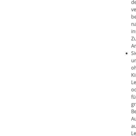
de
ve
b
na
in
Z
An
Si
u
oh
Ki
L
o
fü
gr
Be
A
au
Le