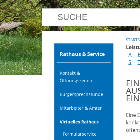
STARTS
Leist
Rathaus & Service
A
S
Kontakt &
EI
Öffnungszeiten
AU
Bürgersprechstunde
EI
Mitarbeiter & Ämter
Eine 
Virtuelles Rathaus
konkr
öffent
Formularservice