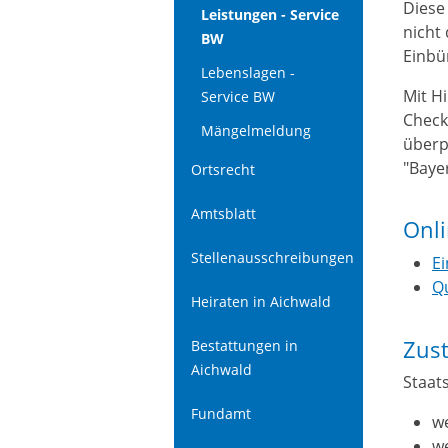
Diese
Leistungen - Service
nicht
BW
Einbü
Lebenslagen -
Mit H
Service BW
Check
Mängelmeldung
überp
"Bayer
Ortsrecht
Amtsblatt
Onl
Stellenausschreibungen
E
Qu
Heiraten in Aichwald
Zust
Bestattungen in
Aichwald
Staat
Fundamt
we
w