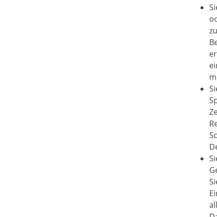
Si
od
zu
B
e
ei
m
S
Sp
Z
R
S
D
Si
Ge
Si
E
a
Da