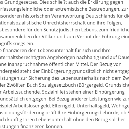
s Grundgesetzes. Dies schließt auch die Erklärung gegen
rfassungsfeindliche oder extremistische Bestrebungen, zur
esonderen historischen Verantwortung Deutschlands für di
tionalsozialistische Unrechtsherrschaft und ihre Folgen,
sbesondere für den Schutz jüdischen Lebens, zum friedlich
usammenleben der Völker und zum Verbot der Führung ein
griffskriegs ein.
e finanzieren den Lebensunterhalt für sich und Ihre
nterhaltsberechtigten Angehörigen nachhaltig und auf Dau
ne Inanspruchnahme öffentlicher Mittel. Der Bezug von
ndergeld steht der Einbürgerung grundsätzlich nicht entge
eistungen zur Sicherung des Lebensunterhalts nach dem Zw
der Zwölften Buch Sozialgesetzbuch (Bürgergeld, Grundsic
r Arbeitssuchende, Sozialhilfe) stehen einer Einbürgerung
undsätzlich entgegen. Bei Bezug anderer Leistungen wie z
ispiel Arbeitslosengeld, Elterngeld, Unterhaltsgeld, Wohnge
usbildungsförderung prüft Ihre Einbürgerungsbehörde, ob 
ch künftig Ihren Lebensunterhalt ohne den Bezug solcher
istungen finanzieren können.