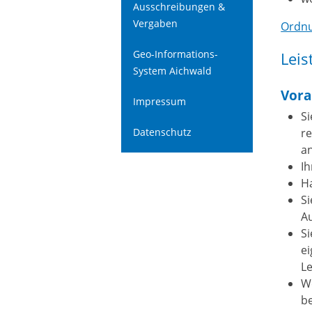
Ausschreibungen &
Vergaben
Ordnu
Geo-Informations-
Leis
System Aichwald
Vora
Impressum
Si
r
Datenschutz
an
Ih
Ha
Si
Au
Si
ei
Le
We
b