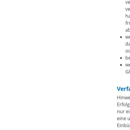
ve
ve
ha
f
a
we
d
od
b
we
G
Verf
Hinwe
Erfol
nur e
eine 
Einbü