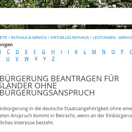
EITE
>
RATHAUS & SERVICE
>
VIRTUELLES RATHAUS
>
LEISTUNGEN - SERVIC
ungen
B
C
D
E
F
G
H
I
J
K
L
M
N
O
P
T
U
V
W
X
Y
Z
NBÜRGERUNG BEANTRAGEN FÜR
SLÄNDER OHNE
NBÜRGERUNGSANSPRUCH
Einbürgerung in die deutsche Staatsangehörigkeit ohne ein
eten Anspruch kommt in Betracht, wenn an der Einbürgeru
liches Interesse besteht.