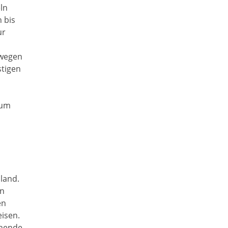
ln
 bis
ur
 wegen
stigen
zum
land.
en
en
isen.
ehende