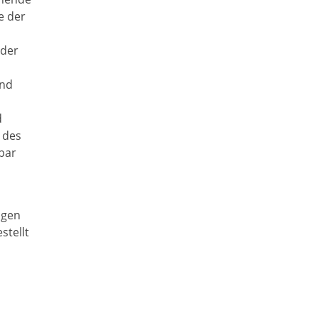
e der
 der
and
d
 des
bar
ngen
stellt