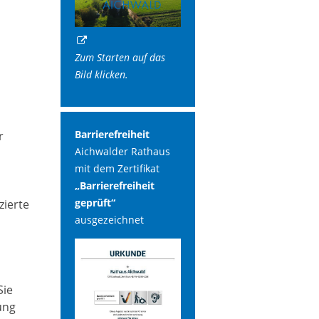
Zum Starten auf das
Bild klicken.
Barrierefreiheit
r
Aichwalder Rathaus
mit dem Zertifikat
„Barrierefreiheit
geprüft“
zierte
ausgezeichnet
Sie
ung