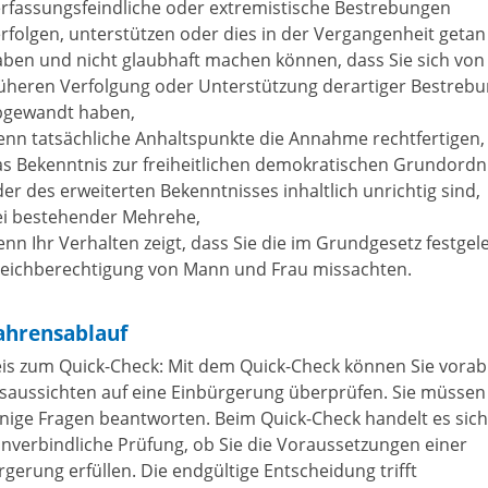
rfassungsfeindliche oder extremistische Bestrebungen
rfolgen, unterstützen oder dies in der Vergangenheit getan
ben und nicht glaubhaft machen können, dass Sie sich von
rüheren Verfolgung oder Unterstützung derartiger Bestreb
bgewandt haben,
nn tatsächliche Anhaltspunkte die Annahme rechtfertigen,
as Bekenntnis zur freiheitlichen demokratischen Grundord
er des erweiterten Bekenntnisses inhaltlich unrichtig sind,
ei bestehender Mehrehe,
nn Ihr Verhalten zeigt, dass Sie die im Grundgesetz festgel
leichberechtigung von Mann und Frau missachten.
ahrensablauf
is zum Quick-Check: Mit dem Quick-Check können Sie vorab
gsaussichten auf eine Einbürgerung überprüfen. Sie müssen
inige Fragen beantworten. Beim Quick-Check handelt es sic
unverbindliche Prüfung, ob Sie die Voraussetzungen einer
rgerung erfüllen. Die endgültige Entscheidung trifft