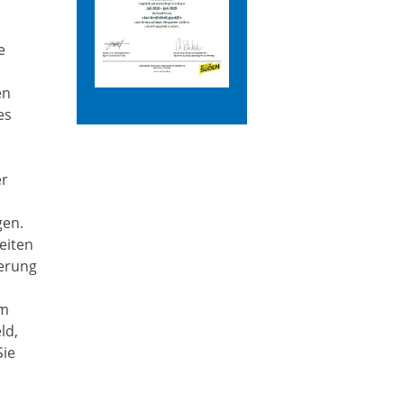
e
en
es
er
gen.
eiten
herung
um
ld,
Sie