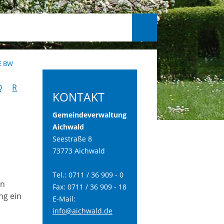
E BW
Q
R
KONTAKT
Gemeindeverwaltung
Aichwald
Seestraße 8
73773 Aichwald
Tel.: 0711 / 36 909 - 0
en
Fax: 0711 / 36 909 - 18
ng ein
E-Mail:
info@aichwald.de