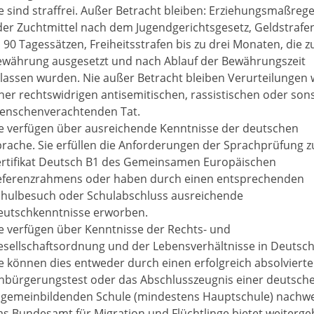
e sind straffrei. Außer
Betracht bleiben: Erziehungsmaßrege
er Zuchtmittel nach dem Jugendgerichtsgesetz, Geldstrafen
 90 Tagessätzen, Freiheitsstrafen bis zu drei Monaten, die z
ewährung ausgesetzt und nach Ablauf der Bewährungszeit
rlassen wurden.
Nie außer Betracht bleiben Verurteilungen
ner rechtswidrigen antisemitischen, rassistischen oder son
enschenverachtenden Tat.
ie verfügen über ausreichende Kenntnisse der deutschen
rache. Sie erfüllen die Anforderungen der Sprachprüfung 
ertifikat Deutsch B1 des Gemeinsamen Europäischen
eferenzrahmens oder haben durch einen entsprechenden
chulbesuch oder Schulabschluss ausreichende
eutschkenntnisse erworben.
e verfügen über Kenntnisse der Rechts- und
sellschaftsordnung und der Lebensverhältnisse in Deutsch
e können dies entweder durch einen erfolgreich absolviert
inbürgerungstest oder das Abschlusszeugnis einer deutsch
llgemeinbildenden Schule (mindestens Hauptschule) nachwe
s Bundesamt für Migration und Flüchtlinge bietet weiterg