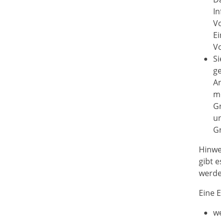
I
V
Ei
V
Si
ge
An
m
G
un
G
Hinwe
gibt 
werde
Eine 
we