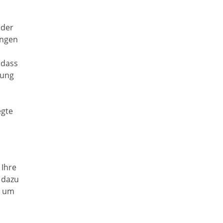
 der
ungen
 dass
nung
egte
 Ihre
 dazu
h um