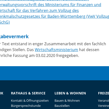
rwaltungsvorschrift des Ministeriums für Finanzen und
rtschaft für das Verfahren zum Vollzug des
enkmalschutzgesetzes für Baden-Württemberg (VwV Vollzu
SchG)
gabevermerk
r Text entstand in enger Zusammenarbeit mit den fachlich
ndigen Stellen. Das
Wirtschaftsministerium
hat dessen
hrliche Fassung am 03.02.2020 freigegeben.
IK
RATHAUS & SERVICE
LEBEN & WOHNEN
FREIZ
Kontakt & Öffnungszeiten
Bauen & Wohnen
Verans
Bürgersprechstunde
Baustellen
Vereine