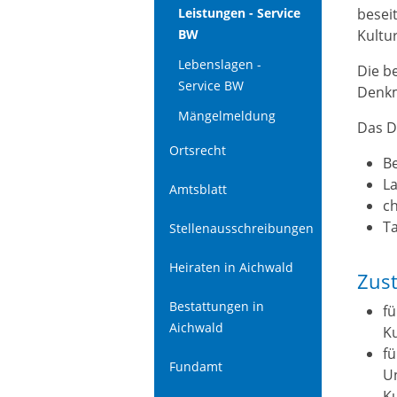
besei
Leistungen - Service
Kultu
BW
Lebenslagen -
Die b
Service BW
Denkm
Mängelmeldung
Das D
Ortsrecht
B
L
Amtsblatt
ch
Ta
Stellenausschreibungen
Heiraten in Aichwald
Zust
Bestattungen in
fü
Aichwald
Ku
f
Fundamt
Un
Ku