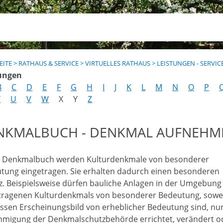
EITE
>
RATHAUS & SERVICE
>
VIRTUELLES RATHAUS
>
LEISTUNGEN - SERVIC
ungen
B
C
D
E
F
G
H
I
J
K
L
M
N
O
P
T
U
V
W
X
Y
Z
NKMALBUCH - DENKMAL AUFNEHM
s Denkmalbuch werden Kulturdenkmale von besonderer
tung eingetragen. Sie erhalten dadurch einen besonderen
z.
Beispielsweise dürfen bauliche Anlagen in der Umgebung
tragenen Kulturdenkmals von besonderer Bedeutung, sowei
essen Erscheinungsbild von erheblicher Bedeutung sind, nur
migung der Denkmalschutzbehörde errichtet, verändert o