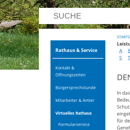
STARTS
Leist
Rathaus & Service
A
S
Kontakt &
DE
Öffnungszeiten
Bürgersprechstunde
In da
Bedeu
Mitarbeiter & Ämter
Schut
Virtuelles Rathaus
einge
für d
Formularservice
Geneh