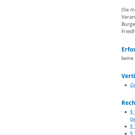
Die m
Veran
Burge
Friedh
Erfo
keine
Vert
D
Rech
§
b
§
§