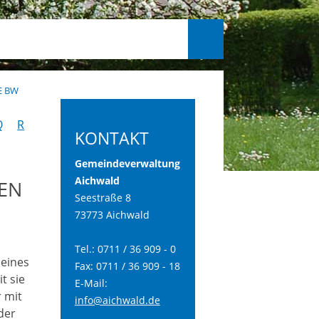
E BW
Q
R
KONTAKT
Gemeindeverwaltung
Aichwald
EN
Seestraße 8
73773 Aichwald
Tel.: 0711 / 36 909 - 0
 eines
Fax: 0711 / 36 909 - 18
t sie
E-Mail:
 mit
info@aichwald.de
der