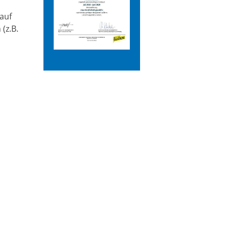
auf
(z.B.