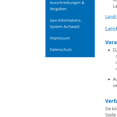
Ausschreibungen &
L
Vergaben
Landr
Geo-Informations-
System Aichwald
Leis
Impressum
Vora
Datenschutz
D
Au
se
Verf
Sie k
Stelle