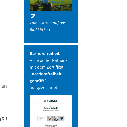
Zum Starten auf das
Bild klicken.
Barrierefreiheit
Aichwalder Rathaus
mit dem Zertifikat
„Barrierefreiheit
geprüft“
e an
ausgezeichnet
igen