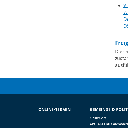
Ve
Wi
D
D
Frei
Diese
zustä
ausfü
ONLINE-TERMIN
GEMEINDE & POLIT
Grußwort
Aktuelles aus Aichwald