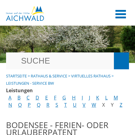
STARTSEITE
>
RATHAUS & SERVICE
>
VIRTUELLES RATHAUS
>
LEISTUNGEN - SERVICE BW
Leistungen
A
B
C
D
E
F
G
H
I
J
K
L
M
N
O
P
Q
R
S
T
U
V
W
X
Y
Z
BODENSEE - FERIEN- ODER
URLAUBERPATENT