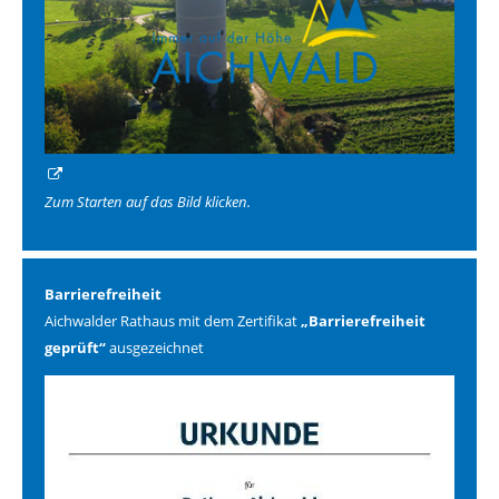
Zum Starten auf das Bild klicken.
Barrierefreiheit
Aichwalder Rathaus mit dem Zertifikat
„Barrierefreiheit
geprüft“
ausgezeichnet