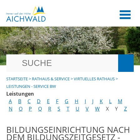
STARTSEITE
>
RATHAUS & SERVICE
>
VIRTUELLES RATHAUS
>
LEISTUNGEN - SERVICE BW
Leistungen
A
B
C
D
E
F
G
H
I
J
K
L
M
N
O
P
Q
R
S
T
U
V
W
X
Y
Z
BILDUNGSEINRICHTUNG NACH
DEM BILDUNGSZEITGESETZ -