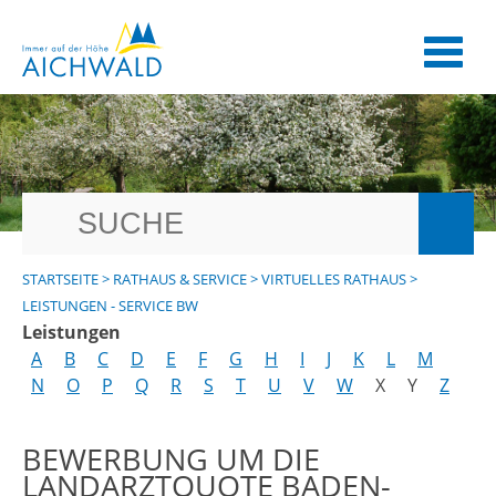
STARTSEITE
>
RATHAUS & SERVICE
>
VIRTUELLES RATHAUS
>
LEISTUNGEN - SERVICE BW
Leistungen
A
B
C
D
E
F
G
H
I
J
K
L
M
N
O
P
Q
R
S
T
U
V
W
X
Y
Z
BEWERBUNG UM DIE
LANDARZTQUOTE BADEN-