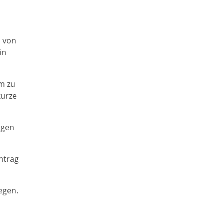
, von
in
em zu
kurze
agen
ntrag
egen.