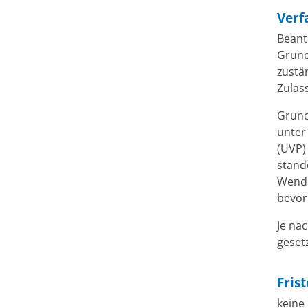
Verf
Beant
Grund
zustä
Zulas
Grund
unter
(UVP)
stand
Wende
bevor 
Je nac
geset
Fris
keine