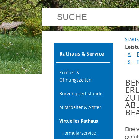
STARTS
Leist
Rathaus & Service
A
S
Kontakt &
BE
Öffnungszeiten
ER
Bürgersprechstunde
ZU
AB
Mitarbeiter & Ämter
BE
Virtuelles Rathaus
Eine 
Formularservice
genutz