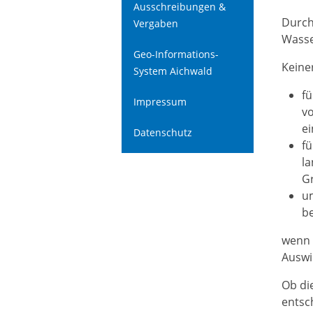
Ausschreibungen &
Durch
Vergaben
Wasse
Geo-Informations-
Keine
System Aichwald
fü
Impressum
vo
e
Datenschutz
f
la
G
um
b
wenn 
Auswi
Ob di
entsc