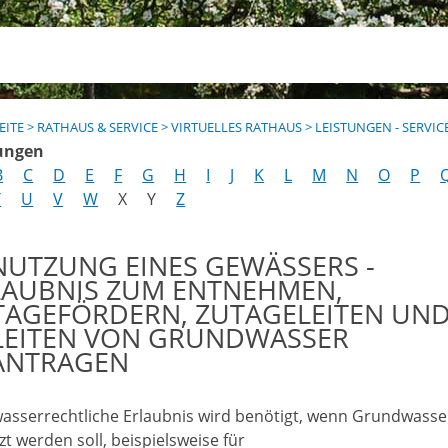
EITE
>
RATHAUS & SERVICE
>
VIRTUELLES RATHAUS
>
LEISTUNGEN - SERVIC
ungen
B
C
D
E
F
G
H
I
J
K
L
M
N
O
P
T
U
V
W
X
Y
Z
NUTZUNG EINES GEWÄSSERS -
LAUBNIS ZUM ENTNEHMEN,
TAGEFÖRDERN, ZUTAGELEITEN UN
LEITEN VON GRUNDWASSER
ANTRAGEN
wasserrechtliche Erlaubnis wird benötigt, wenn Grundwasse
t werden soll, beispielsweise für