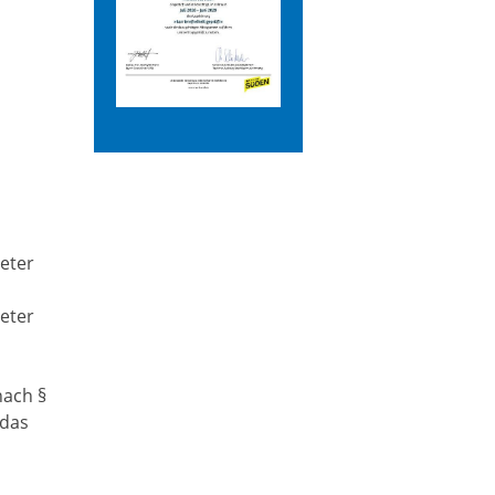
eter
eter
nach §
 das