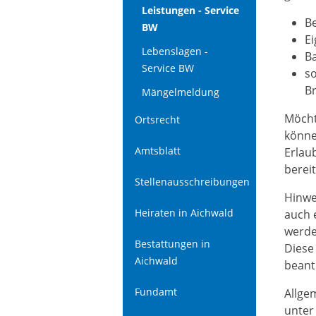
Leistungen - Service
B
BW
E
Lebenslagen -
B
Service BW
s
B
Mängelmeldung
Möcht
Ortsrecht
könne
Amtsblatt
Erlau
bereit
Stellenausschreibungen
Hinwe
Heiraten in Aichwald
auch 
werde
Bestattungen in
Diese
Aichwald
beant
Fundamt
Allge
unter 