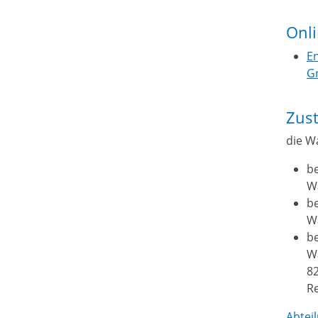
Onl
En
G
Zust
die W
b
Wa
b
Wa
b
Wa
82
R
Abtei