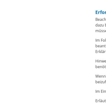
Erfo
Beach
dazu 
müss
Im Fo
beant
Erklä
Hinwe
benöt
Wenn 
beizu
Im Ei
Erläu