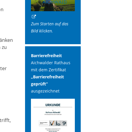
on
Zum Starten auf das
Bild klicken.
ränken
 zu
Barrierefreiheit
Aichwalder Rathaus
zter
mit dem Zertifikat
„Barrierefreiheit
geprüft“
ausgezeichnet
ifft,