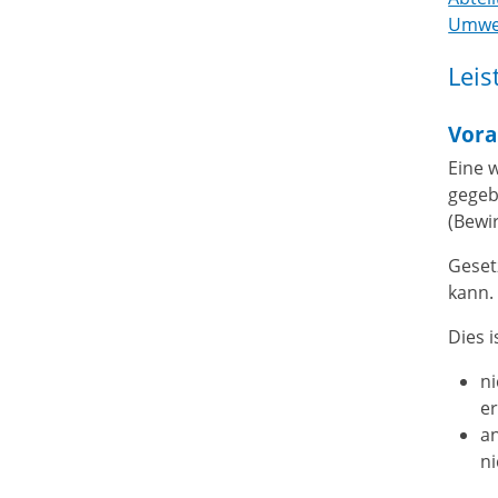
Umwel
Leis
Vora
Eine 
gegeb
(Bewi
Geset
kann.
Dies i
n
e
an
ni