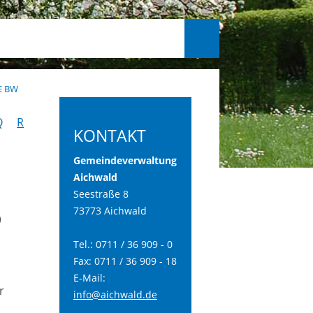
E BW
Q
R
KONTAKT
Gemeindeverwaltung
Aichwald
Seestraße 8
73773 Aichwald
D
Tel.: 0711 / 36 909 - 0
Fax: 0711 / 36 909 - 18
E-Mail:
r
info@aichwald.de