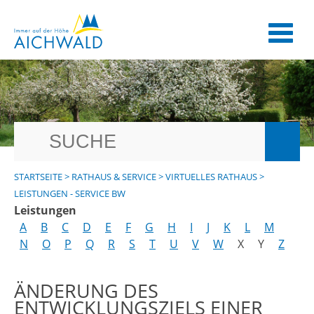
STARTSEITE
>
RATHAUS & SERVICE
>
VIRTUELLES RATHAUS
>
LEISTUNGEN - SERVICE BW
Leistungen
A
B
C
D
E
F
G
H
I
J
K
L
M
N
O
P
Q
R
S
T
U
V
W
X
Y
Z
ÄNDERUNG DES
ENTWICKLUNGSZIELS EINER