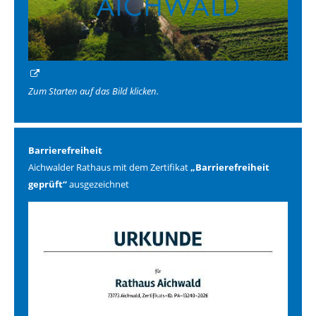
Zum Starten auf das Bild klicken.
Barrierefreiheit
Aichwalder Rathaus mit dem Zertifikat
„Barrierefreiheit
geprüft“
ausgezeichnet