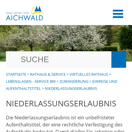
STARTSEITE
>
RATHAUS & SERVICE
>
VIRTUELLES RATHAUS
>
LEBENSLAGEN - SERVICE BW
>
ZUWANDERUNG
>
EINREISE UND
AUFENTHALTSTITEL
>
NIEDERLASSUNGSERLAUBNIS
NIEDERLASSUNGSERLAUBNIS
Die Niederlassungserlaubnis ist ein unbefristeter
Aufenthaltstitel, der eine rechtliche Verfestigung des
Aufenthalts bedeutet. Damit dürfen Sie arbeiten oder