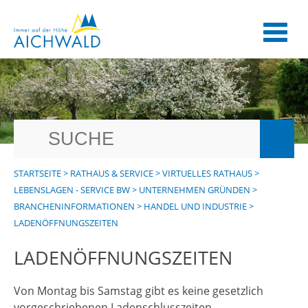
STARTSEITE
>
RATHAUS & SERVICE
>
VIRTUELLES RATHAUS
>
LEBENSLAGEN - SERVICE BW
>
UNTERNEHMEN GRÜNDEN
>
BRANCHENINFORMATIONEN
>
HANDEL UND INDUSTRIE
>
LADENÖFFNUNGSZEITEN
LADENÖFFNUNGSZEITEN
Von Montag bis Samstag gibt es keine gesetzlich
vorgeschriebenen Ladenschlusszeiten.