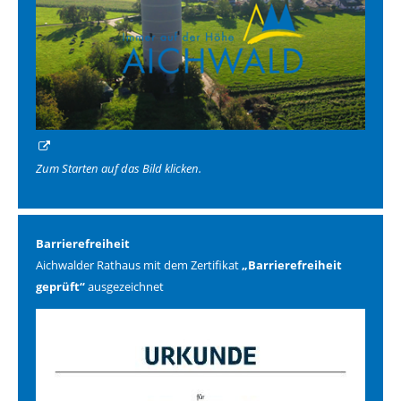
Zum Starten auf das Bild klicken.
Barrierefreiheit
Aichwalder Rathaus mit dem Zertifikat
„Barrierefreiheit
geprüft“
ausgezeichnet