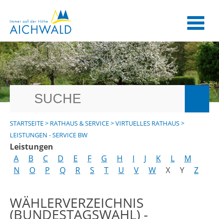
STARTSEITE
>
RATHAUS & SERVICE
>
VIRTUELLES RATHAUS
>
LEISTUNGEN - SERVICE BW
Leistungen
A
B
C
D
E
F
G
H
I
J
K
L
M
N
O
P
Q
R
S
T
U
V
W
X
Y
Z
WÄHLERVERZEICHNIS
(BUNDESTAGSWAHL) -