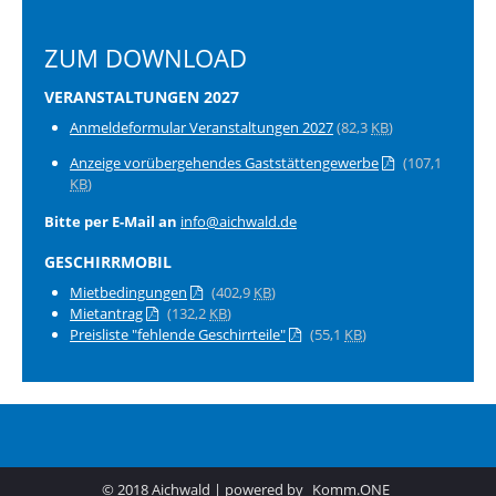
ZUM DOWNLOAD
VERANSTALTUNGEN 2027
Anmeldeformular Veranstaltungen 2027
(82,3
KB
)
Anzeige vorübergehendes Gaststättengewerbe
(107,1
KB
)
Bitte per E-Mail an
info@aichwald.de
GESCHIRRMOBIL
Mietbedingungen
(402,9
KB
)
Mietantrag
(132,2
KB
)
Preisliste "fehlende Geschirrteile"
(55,1
KB
)
© 2018 Aichwald | powered by
Komm.ONE