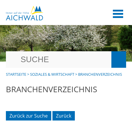
STARTSEITE
>
SOZIALES & WIRTSCHAFT
>
BRANCHENVERZEICHNIS
BRANCHENVERZEICHNIS
Zurück zur Suche
Zurück