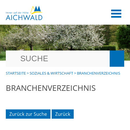
STARTSEITE
>
SOZIALES & WIRTSCHAFT
>
BRANCHENVERZEICHNIS
BRANCHENVERZEICHNIS
Zurück zur Suche
Zurück