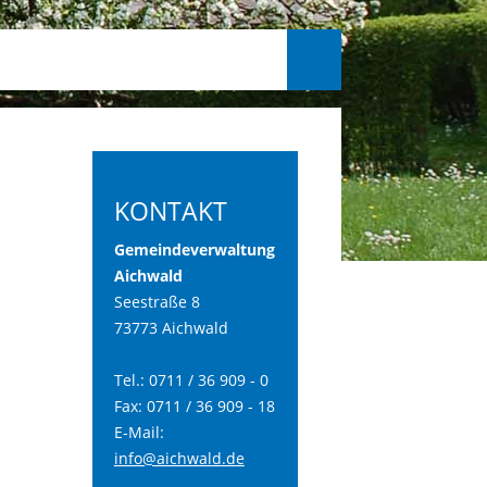
KONTAKT
Gemeindeverwaltung
Aichwald
Seestraße 8
73773 Aichwald
Tel.: 0711 / 36 909 - 0
Fax: 0711 / 36 909 - 18
E-Mail:
info@aichwald.de