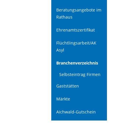
Beratungsangebote im
Rathaus
Ehrenamtszertifikat
Flüchtlingsarbeit/AK
Asyl
Branchenverzeichnis
Selbsteintrag Firmen
Gaststätten
Märkte
Aichwald-Gutschein