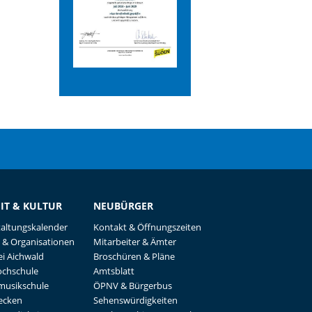
EIT & KULTUR
NEUBÜRGER
taltungskalender
Kontakt & Öffnungszeiten
 & Organisationen
Mitarbeiter & Ämter
i Aichwald
Broschüren & Pläne
ochschule
Amtsblatt
musikschule
ÖPNV & Bürgerbus
recken
Sehenswürdigkeiten