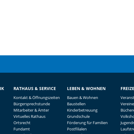
IK
RATHAUS & SERVICE
LEBEN & WOHNEN
FREIZ
Kontakt & Öffnungszeiten
Bauen & Wohnen
Verans
Bürgersprechstunde
Baustellen
Vereine
Mitarbeiter & Ämter
Kinderbetreuung
Büchere
Virtuelles Rathaus
Grundschule
Volksh
Ortsrecht
Förderung für Familien
Jugend
Fundamt
Postfilialen
Laufst