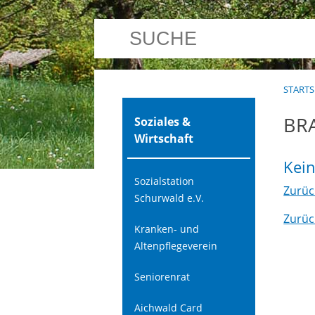
STARTS
BR
Soziales &
Wirtschaft
Kei
Sozialstation
Zurüc
Schurwald e.V.
Zurüc
Kranken- und
Altenpflegeverein
Seniorenrat
Aichwald Card